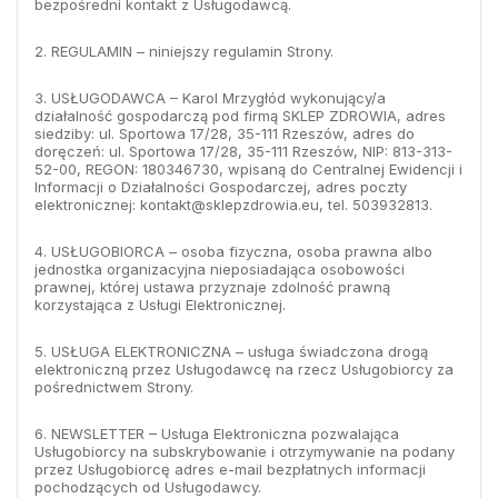
bezpośredni kontakt z Usługodawcą.
2. REGULAMIN – niniejszy regulamin Strony.
3. USŁUGODAWCA – Karol Mrzygłód wykonujący/a
działalność gospodarczą pod firmą SKLEP ZDROWIA, adres
siedziby: ul. Sportowa 17/28, 35-111 Rzeszów, adres do
doręczeń: ul. Sportowa 17/28, 35-111 Rzeszów, NIP: 813-313-
52-00, REGON: 180346730, wpisaną do Centralnej Ewidencji i
Informacji o Działalności Gospodarczej, adres poczty
elektronicznej:
kontakt@sklepzdrowia.eu
, tel. 503932813.
4. USŁUGOBIORCA – osoba fizyczna, osoba prawna albo
jednostka organizacyjna nieposiadająca osobowości
prawnej, której ustawa przyznaje zdolność prawną
korzystająca z Usługi Elektronicznej.
5. USŁUGA ELEKTRONICZNA – usługa świadczona drogą
elektroniczną przez Usługodawcę na rzecz Usługobiorcy za
pośrednictwem Strony.
6. NEWSLETTER – Usługa Elektroniczna pozwalająca
Usługobiorcy na subskrybowanie i otrzymywanie na podany
przez Usługobiorcę adres e-mail bezpłatnych informacji
pochodzących od Usługodawcy.