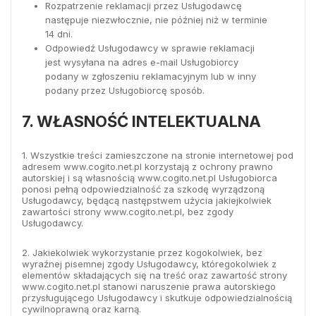
Rozpatrzenie reklamacji przez Usługodawcę
następuje niezwłocznie, nie później niż w terminie
14 dni.
Odpowiedź Usługodawcy w sprawie reklamacji
jest wysyłana na adres e-mail Usługobiorcy
podany w zgłoszeniu reklamacyjnym lub w inny
podany przez Usługobiorcę sposób.
7. WŁASNOŚĆ INTELEKTUALNA
1. Wszystkie treści zamieszczone na stronie internetowej pod
adresem www.cogito.net.pl korzystają z ochrony prawno
autorskiej i są własnością www.cogito.net.pl Usługobiorca
ponosi pełną odpowiedzialność za szkodę wyrządzoną
Usługodawcy, będącą następstwem użycia jakiejkolwiek
zawartości strony www.cogito.net.pl, bez zgody
Usługodawcy.
2. Jakiekolwiek wykorzystanie przez kogokolwiek, bez
wyraźnej pisemnej zgody Usługodawcy, któregokolwiek z
elementów składających się na treść oraz zawartość strony
www.cogito.net.pl stanowi naruszenie prawa autorskiego
przysługującego Usługodawcy i skutkuje odpowiedzialnością
cywilnoprawną oraz karną.