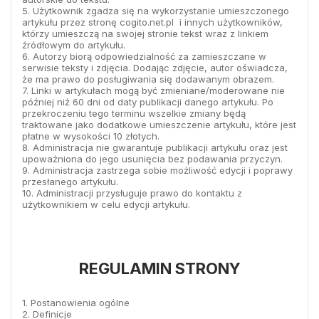
5. Użytkownik zgadza się na wykorzystanie umieszczonego
artykułu przez stronę cogito.net.pl i innych użytkowników,
którzy umieszczą na swojej stronie tekst wraz z linkiem
źródłowym do artykułu.
6. Autorzy biorą odpowiedzialność za zamieszczane w
serwisie teksty i zdjęcia. Dodając zdjęcie, autor oświadcza,
że ma prawo do posługiwania się dodawanym obrazem.
7. Linki w artykułach mogą być zmieniane/moderowane nie
później niż 60 dni od daty publikacji danego artykułu. Po
przekroczeniu tego terminu wszelkie zmiany będą
traktowane jako dodatkowe umieszczenie artykułu, które jest
płatne w wysokości 10 złotych.
8. Administracja nie gwarantuje publikacji artykułu oraz jest
upoważniona do jego usunięcia bez podawania przyczyn.
9. Administracja zastrzega sobie możliwość edycji i poprawy
przesłanego artykułu.
10. Administracji przysługuje prawo do kontaktu z
użytkownikiem w celu edycji artykułu.
REGULAMIN STRONY
1. Postanowienia ogólne
2. Definicje