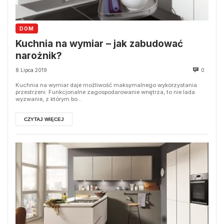
DOM
Kuchnia na wymiar – jak zabudować
narożnik?
8 Lipca 2019
0
Kuchnia na wymiar daje możliwość maksymalnego wykorzystania
przestrzeni. Funkcjonalne zagospodarowanie wnętrza, to nie lada
wyzwanie, z którym bo...
CZYTAJ WIĘCEJ