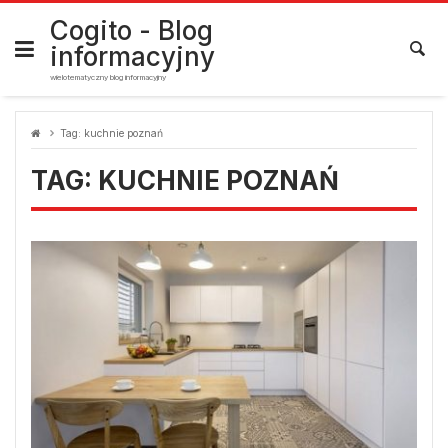
Skip
to
Cogito - Blog
content
informacyjny
wielotematyczny blog informacyjny
Tag:
kuchnie poznań
TAG:
KUCHNIE POZNAŃ