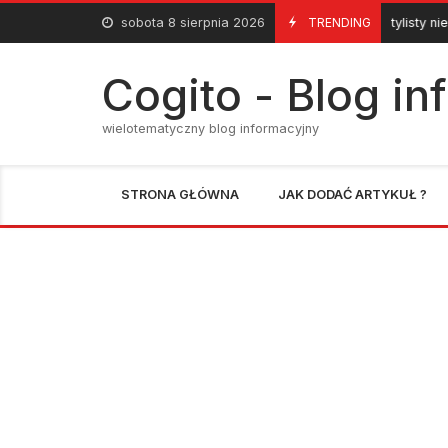
Skip
sobota 8 sierpnia 2026
Zawód stylisty nieruchomości
TRENDING
27 Listopada 2012
to
content
Cogito - Blog i
wielotematyczny blog informacyjny
STRONA GŁÓWNA
JAK DODAĆ ARTYKUŁ ?