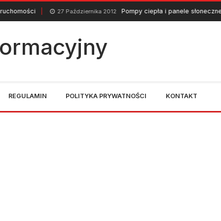
Pompy ciepła i panele słoneczne
27 Października 2012
29 L
nformacyjny
REGULAMIN
POLITYKA PRYWATNOŚCI
KONTAKT