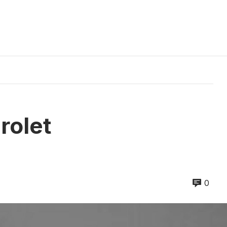
rolet
h
0