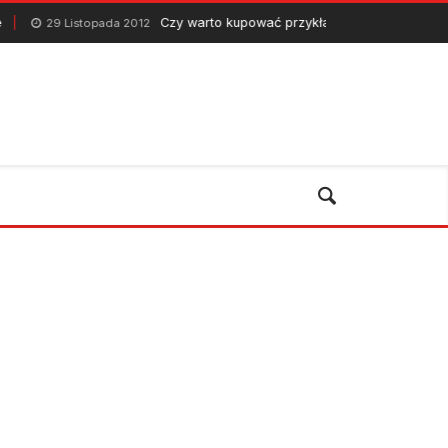
Czy warto kupować przykładowe prace dyplomowe lub zl
istopada 2012