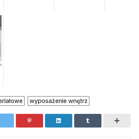
h
eriałowe
wyposażenie wnętrz