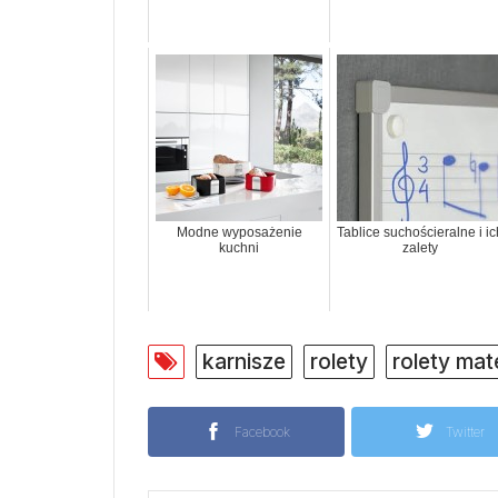
Modne wyposażenie
Tablice suchościeralne i ic
kuchni
zalety
karnisze
rolety
rolety mat
Facebook
Twitter