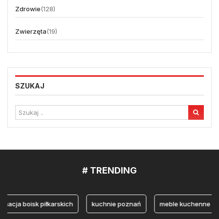
Zdrowie
(128)
Zwierzęta
(19)
SZUKAJ
# TRENDING
gnacja boisk piłkarskich
kuchnie poznań
meble kuchenne na