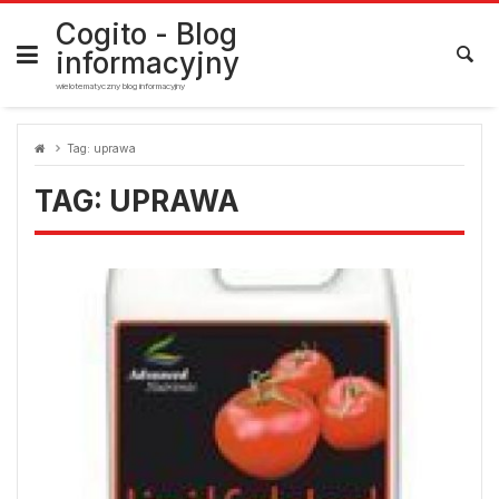
Skip
to
Cogito - Blog
content
informacyjny
wielotematyczny blog informacyjny
Tag:
uprawa
TAG:
UPRAWA