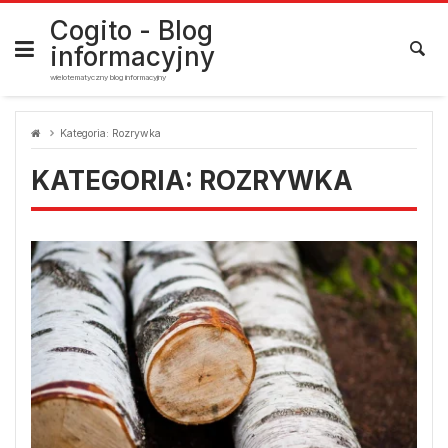
Skip
to
Cogito - Blog
content
informacyjny
wielotematyczny blog informacyjny
Kategoria:
Rozrywka
KATEGORIA:
ROZRYWKA