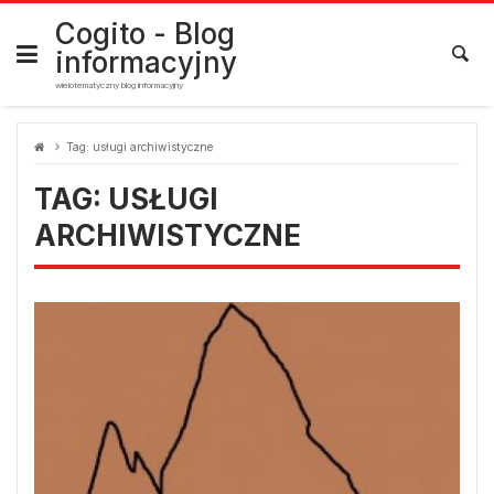
Skip
to
Cogito - Blog
content
informacyjny
wielotematyczny blog informacyjny
Tag:
usługi archiwistyczne
TAG:
USŁUGI
ARCHIWISTYCZNE