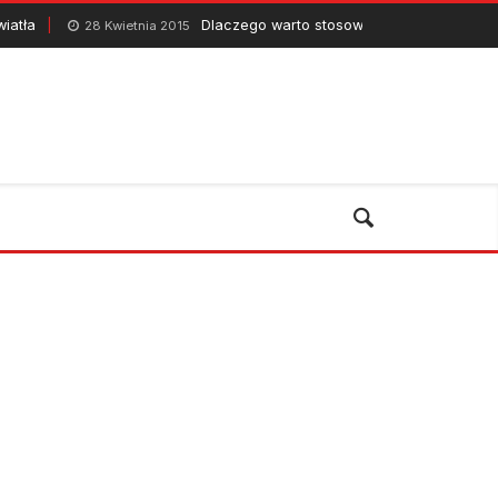
Dlaczego warto stosować tapety w pokojach dziecięcych?
Kwietnia 2015