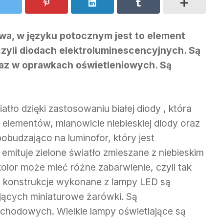
owa, w języku potocznym jest to element
czyli diodach elektroluminescencyjnych. Są
az w oprawkach oświetleniowych. Są
atło dzięki zastosowaniu białej diody , która
h elementów, mianowicie niebieskiej diody oraz
pobudzająco na luminofor, który jest
 emituje zielone światło zmieszane z niebieskim
 kolor może mieć różne zabarwienie, czyli tak
 konstrukcje wykonane z lampy LED są
jących miniaturowe żarówki. Są
hodowych. Wielkie lampy oświetlające są