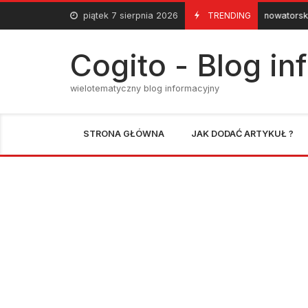
Skip
piątek 7 sierpnia 2026
Fototapety – nowatorski sposób na 
TRENDING
8 Lutego 2013
to
content
Cogito - Blog i
wielotematyczny blog informacyjny
STRONA GŁÓWNA
JAK DODAĆ ARTYKUŁ ?