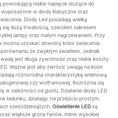
 powodującą niskie napięcie służące do
j wyposażone w diody klasyczne oraz
wiecenia. Diody Led posiadają wielką
ą się dużą trwałością, szerokim zakresem
wykłej lampy oraz małym nagrzewaniem. Przy
w można uzyskać dowolny kolor świecenia.
 porównaniu ze zwykłym światłem. Jednak
wadę jest długa żywotność oraz niskie koszty
ED. Ważne jest aby zwrócić uwagę na kolor
siadają różnorodna charakterystykę widmową
halogenowej czy wolframowej. Rozróżnia się
 się w zależności od gustu. Działanie diody LED
ów ładunku, działając na przejściu prostym.
tach sześćdziesiątych.
Oświetlenie LED
są
 coraz większe grona fanów, mimo wysokiej