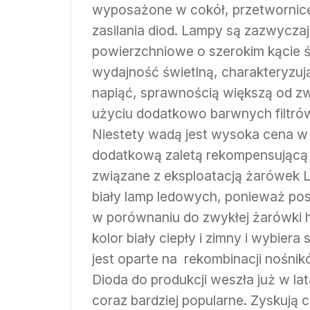
wyposażone w cokół, przetwornicę
zasilania diod. Lampy są zazwycza
powierzchniowe o szerokim kącie ś
wydajność świetlną, charakteryzuj
napiąć, sprawnością większą od z
użyciu dodatkowo barwnych filtró
Niestety wadą jest wysoka cena w
dodatkową zaletą rekompensującą 
związane z eksploatacją żarówek L
biały lamp ledowych, ponieważ po
w porównaniu do zwykłej żarówki 
kolor biały ciepły i zimny i wybiera
jest oparte na rekombinacji nośnik
Dioda do produkcji weszła już w la
coraz bardziej popularne. Zyskują