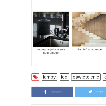
Impregnacja kamienia
Kamień w łazience
naturalnego
lampy
led
oświetelenie
Facebook
Twitter