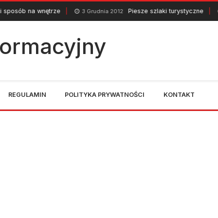
wnętrze
Piesze szlaki turystyczne
3 Grudnia 2012
7 Listopada
nformacyjny
REGULAMIN
POLITYKA PRYWATNOŚCI
KONTAKT