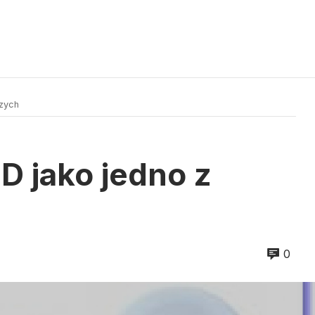
szych
D jako jedno z
0