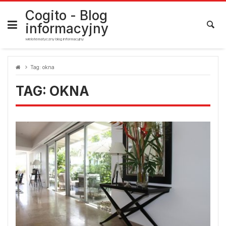
Skip
to
Cogito - Blog
content
informacyjny
wielotematyczny blog informacyjny
Tag:
okna
TAG:
OKNA