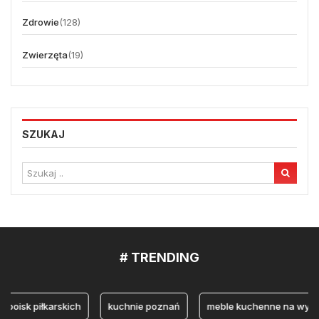
Zdrowie
(128)
Zwierzęta
(19)
SZUKAJ
# TRENDING
sk piłkarskich
kuchnie poznań
meble kuchenne na wymiar P