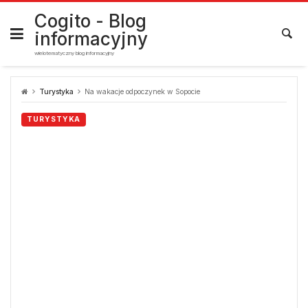
Skip
to
Cogito - Blog
content
informacyjny
wielotematyczny blog informacyjny
Turystyka
Na wakacje odpoczynek w Sopocie
TURYSTYKA