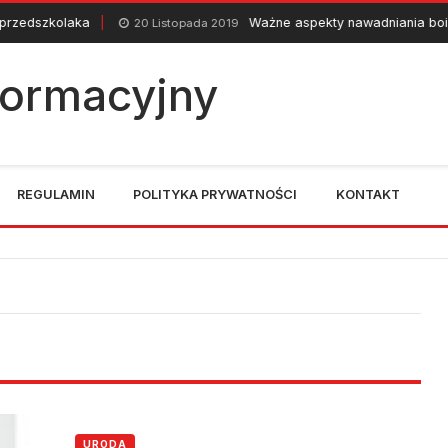
aka
Ważne aspekty nawadniania boisk piłkarski
20 Listopada 2019
nformacyjny
REGULAMIN
POLITYKA PRYWATNOŚCI
KONTAKT
URODA