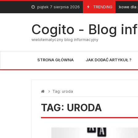
Skip
piątek 7 sierpnia 2026
Zajęcia dodatkowe dla przedszkol
TRENDING
6 Maja 2013
to
content
Cogito - Blog i
wielotematyczny blog informacyjny
STRONA GŁÓWNA
JAK DODAĆ ARTYKUŁ ?
Tag:
uroda
TAG:
URODA