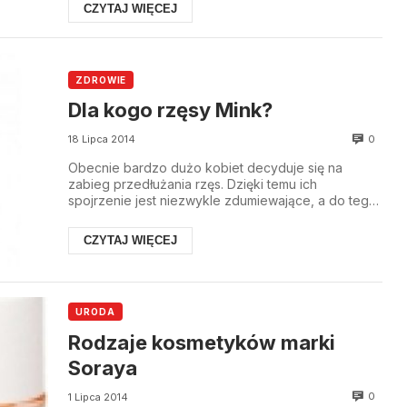
CZYTAJ WIĘCEJ
ZDROWIE
Dla kogo rzęsy Mink?
0
18 Lipca 2014
Obecnie bardzo dużo kobiet decyduje się na
zabieg przedłużania rzęs. Dzięki temu ich
spojrzenie jest niezwykle zdumiewające, a do tego
pociągając...
CZYTAJ WIĘCEJ
URODA
Rodzaje kosmetyków marki
Soraya
0
1 Lipca 2014