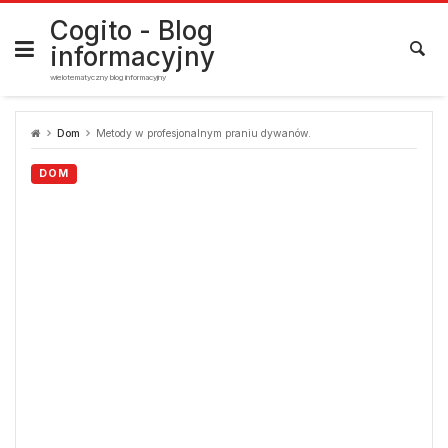
Skip
to
Cogito - Blog
content
informacyjny
wielotematyczny blog informacyjny
Dom
Metody w profesjonalnym praniu dywanów.
DOM