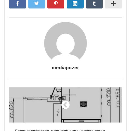
mediapozer
Pompy powietrzne, pneumatyczne w maszynach