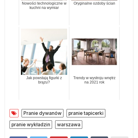
Nowości technologiczne w
Oryginalne ozdoby ścian
kuchni na wymiar
Jak powstają figurki z
Trendy w wystroju wnętrz
brązu?
na 2021 rok
Pranie dywanów
pranie tapicerki
pranie wykładzin
warszawa