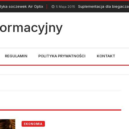
 soczewek Air Optix
Suplementacja dla biegacza
5 Maja 2015
nformacyjny
REGULAMIN
POLITYKA PRYWATNOŚCI
KONTAKT
EKONOMIA