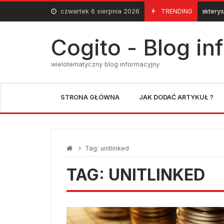
Skip
czwartek 6 sierpnia 2026
TRENDING
Charakterystyka
26 Czerwca 2015
to
content
Cogito - Blog i
wielotematyczny blog informacyjny
STRONA GŁÓWNA
JAK DODAĆ ARTYKUŁ ?
Tag:
unitlinked
TAG:
UNITLINKED