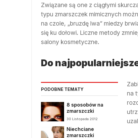
Związane są one z ciągłymi skurcza
typu zmarszczek mimicznych można z
na czole, „bruzdę lwa” miedzy brwia
się ku dołowi. Liczne metody zmni
salony kosmetyczne.
Do najpopularniejsz
Zab
PODOBNE TEMATY
na 
roz
8 sposobów na
zmarszczki
utrz
30 Listopada 2012
uzal
Niechciane
zmarszczki