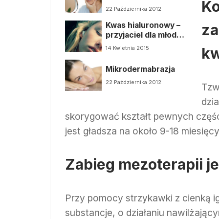
Ko
22 Października 2012
Kwas hialuronowy –
za
przyjaciel dla młodo
wyglądającej skóry
kw
14 Kwietnia 2015
Mikrodermabrazja
22 Października 2012
Tzw
dzi
skorygować kształt pewnych części
jest gładsza na około 9-18 miesięcy
Zabieg mezoterapii je
Przy pomocy strzykawki z cienką 
substancje, o działaniu nawilżający