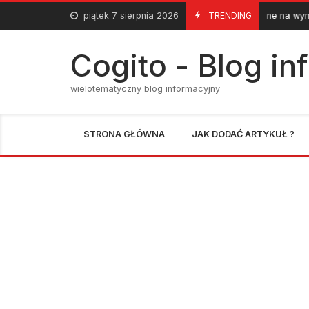
Skip
piątek 7 sierpnia 2026
Meble kuchenne na wymiar – szafki do
TRENDING
28 Maja 2020
to
content
Cogito - Blog i
wielotematyczny blog informacyjny
STRONA GŁÓWNA
JAK DODAĆ ARTYKUŁ ?