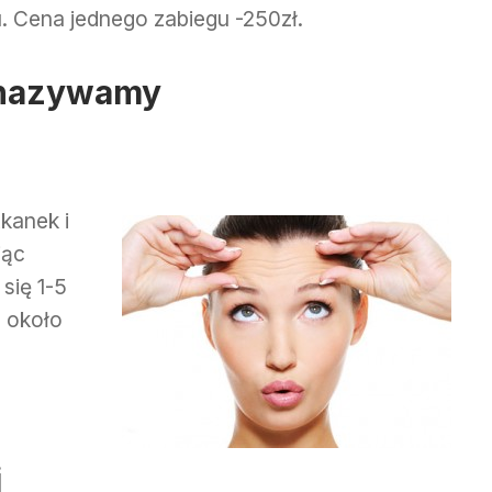
. Cena jednego zabiegu -250zł.
o nazywamy
kanek i
jąc
się 1-5
 około
i