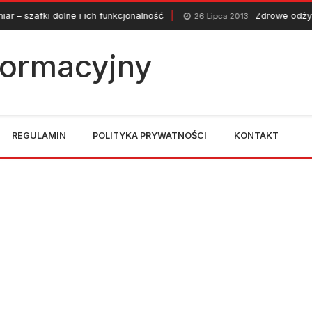
lne i ich funkcjonalność
Zdrowe odżywianie
26 Lipca 2013
nformacyjny
REGULAMIN
POLITYKA PRYWATNOŚCI
KONTAKT