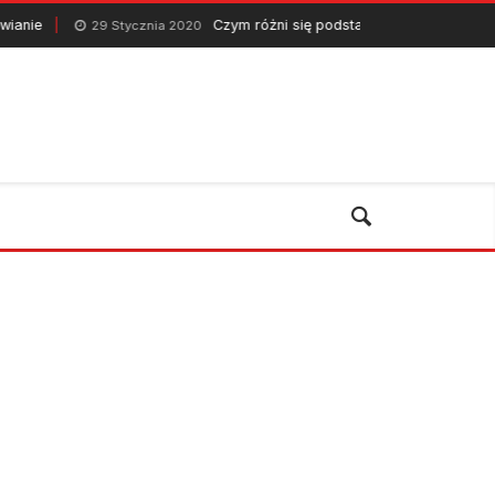
Czym różni się podstawowa pielęgnacja boisk piłkarski
29 Stycznia 2020