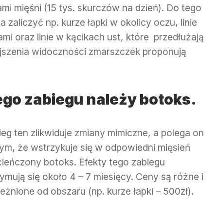
mi mięśni (15 tys. skurczów na dzień). Do tego
aliczyć np. kurze łapki w okolicy oczu, linie
mi oraz linie w kącikach ust, które przedłużają
ejszenia widoczności zmarszczek proponują
ego zabiegu należy botoks.
ieg ten zlikwiduje zmiany mimiczne, a polega on
tym, że wstrzykuje się w odpowiedni mięsień
cieńczony botoks. Efekty tego zabiegu
ymują się około 4 – 7 miesięcy. Ceny są różne i
eżnione od obszaru (np. kurze łapki – 500zł).