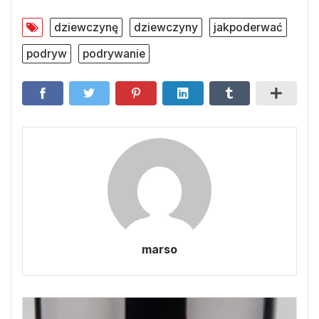
dziewczynę
dziewczyny
jakpoderwać
podryw
podrywanie
marso