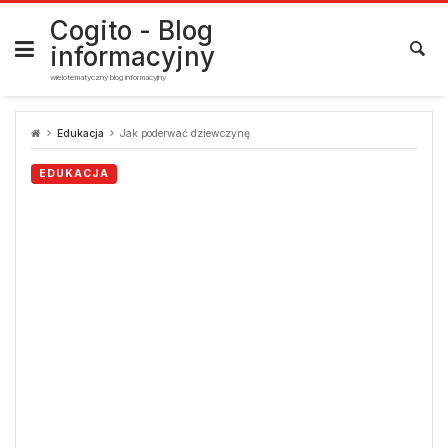
Skip
to
Cogito - Blog
content
informacyjny
wielotematyczny blog informacyjny
Edukacja
Jak poderwać dziewczynę
EDUKACJA