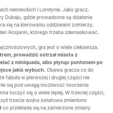
tach niemieckich i Londynie. Jako gracz,
zy Dubaju, gdzie prowadzone są działania
ra się na kierowaniu oddziałami żołnierzy.
eden Rosjanin, którego trzeba zdemaskować.
zręcznościowych, gra jest o wiele ciekawsza.
em, prowadzić ostrzał miasta z
elać z miniquada, albo płynąc pontonem po
ejsce jakiś wybuch.
Obawa gracza co do
e fabuła w pierwszej i drugiej części nie
źmie się pod uwagę możliwość tworzenia
a toczyć się o wiele lepiej. W trzeciej części,
zyli trzecia wojna światowa zmieniono
3
co przekłada się na zamierzone zmiany