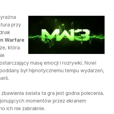
wyraźna
tura przy
ednak
n Warfare
e, która
ale
ostarczający masę emocji i rozrywki. Nowi
cz poddany był hipnotycznemu tempu wydarzeń,
erii.
 zbawienia świata ta gra jest godna polecenia.
ocjonujących momentów przez ekranem
o ich nie zabraknie.