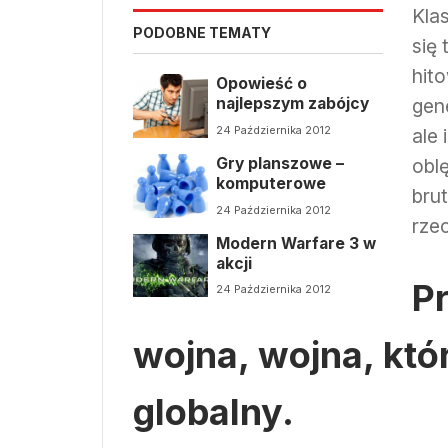
Kla
PODOBNE TEMATY
się
hit
Opowieść o
najlepszym zabójcy
gene
24 Października 2012
ale 
Gry planszowe –
obl
komputerowe
brut
24 Października 2012
rze
Modern Warfare 3 w
akcji
P
24 Października 2012
wojna, wojna, któ
globalny.