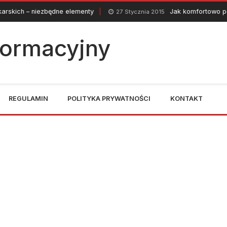
zbędne elementy
Jak komfortowo podróżować m
27 Stycznia 2015
nformacyjny
REGULAMIN
POLITYKA PRYWATNOŚCI
KONTAKT