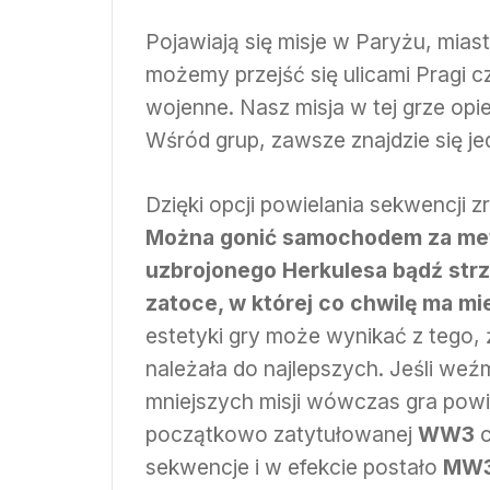
Pojawiają się misje w Paryżu, mias
możemy przejść się ulicami Pragi c
wojenne. Nasz misja w tej grze opie
Wśród grup, zawsze znajdzie się j
Dzięki opcji powielania sekwencji 
Można gonić samochodem za metr
uzbrojonego Herkulesa bądź strz
zatoce, w której co chwilę ma mi
estetyki gry może wynikać z tego, ż
należała do najlepszych. Jeśli we
mniejszych misji wówczas gra powinn
początkowo zatytułowanej
WW3
c
sekwencje i w efekcie postało
MW