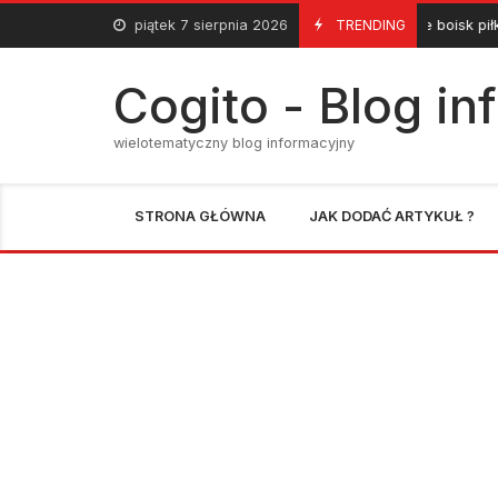
Skip
piątek 7 sierpnia 2026
Wyposażenie boisk piłkarskich – nie
TRENDING
19 Lipca 2020
to
content
Cogito - Blog i
wielotematyczny blog informacyjny
STRONA GŁÓWNA
JAK DODAĆ ARTYKUŁ ?