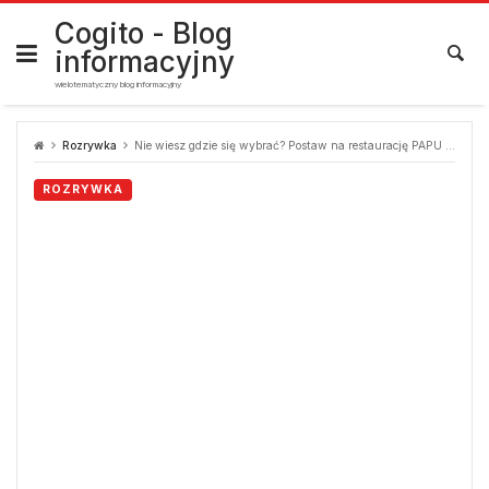
Skip
to
Cogito - Blog
content
informacyjny
wielotematyczny blog informacyjny
Rozrywka
Nie wiesz gdzie się wybrać? Postaw na restaurację PAPU w stolicy
ROZRYWKA