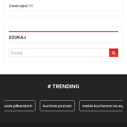
Zwierzęta
(19)
SZUKAJ
# TRENDING
k piłkarskich
kuchnie poznań
meble kuchenne na wymiar P