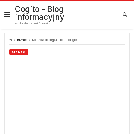
Skip
to
Cogito - Blog
content
informacyjny
wielotematyczny blog informacyjny
Biznes
Kontrola dostępu – technologie
BIZNES