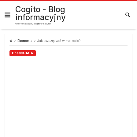
Skip
to
Cogito - Blog
content
informacyjny
wielotematyczny blog informacyjny
Ekonomia
Jak oszczędzać w markecie?
EKONOMIA