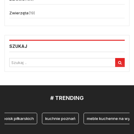
Zwierzęta
(19)
SZUKAJ
# TRENDING
sk piłkarskich
kuchnie poznań
meble kuchenne na wymiar P