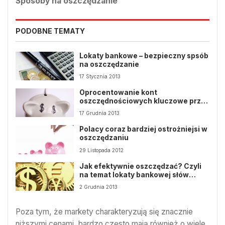
Sposoby na oszczędzanie
PODOBNE TEMATY
Lokaty bankowe – bezpieczny spsób
na oszczędzanie
17 Stycznia 2013
Oprocentowanie kont
oszczędnościowych kluczowe przy
wyborze oferty
17 Grudnia 2013
Polacy coraz bardziej ostrożniejsi w
oszczędzaniu
29 Listopada 2012
Jak efektywnie oszczędzać? Czyli
na temat lokaty bankowej słów
parę…
2 Grudnia 2013
Poza tym, że markety charakteryzują się znacznie
niższymi cenami, bardzo często mają również o wiele