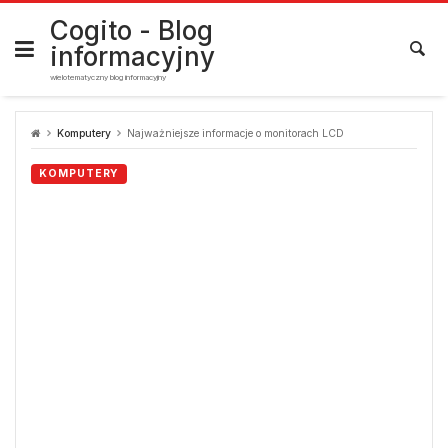
Skip
to
Cogito - Blog
content
informacyjny
wielotematyczny blog informacyjny
Komputery
Najważniejsze informacje o monitorach LCD
KOMPUTERY