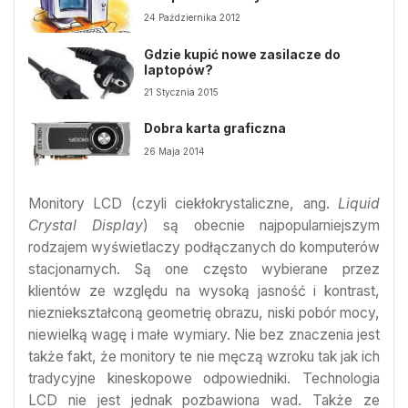
24 Października 2012
Gdzie kupić nowe zasilacze do
laptopów?
21 Stycznia 2015
Dobra karta graficzna
26 Maja 2014
Monitory LCD (czyli ciekłokrystaliczne, ang.
Liquid
Crystal Display
) są obecnie najpopularniejszym
rodzajem wyświetlaczy podłączanych do komputerów
stacjonarnych. Są one często wybierane przez
klientów ze względu na wysoką jasność i kontrast,
niezniekształconą geometrię obrazu, niski pobór mocy,
niewielką wagę i małe wymiary. Nie bez znaczenia jest
także fakt, że monitory te nie męczą wzroku tak jak ich
tradycyjne kineskopowe odpowiedniki. Technologia
LCD nie jest jednak pozbawiona wad. Także ze