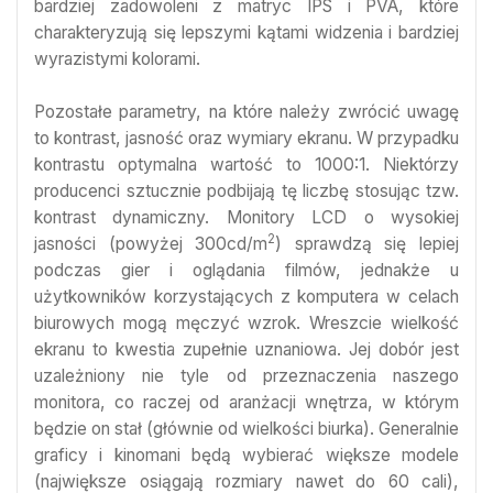
bardziej zadowoleni z matryc IPS i PVA, które
charakteryzują się lepszymi kątami widzenia i bardziej
wyrazistymi kolorami.
Pozostałe parametry, na które należy zwrócić uwagę
to kontrast, jasność oraz wymiary ekranu. W przypadku
kontrastu optymalna wartość to 1000:1. Niektórzy
producenci sztucznie podbijają tę liczbę stosując tzw.
kontrast dynamiczny. Monitory LCD o wysokiej
2
jasności (powyżej 300cd/m
) sprawdzą się lepiej
podczas gier i oglądania filmów, jednakże u
użytkowników korzystających z komputera w celach
biurowych mogą męczyć wzrok. Wreszcie wielkość
ekranu to kwestia zupełnie uznaniowa. Jej dobór jest
uzależniony nie tyle od przeznaczenia naszego
monitora, co raczej od aranżacji wnętrza, w którym
będzie on stał (głównie od wielkości biurka). Generalnie
graficy i kinomani będą wybierać większe modele
(największe osiągają rozmiary nawet do 60 cali),