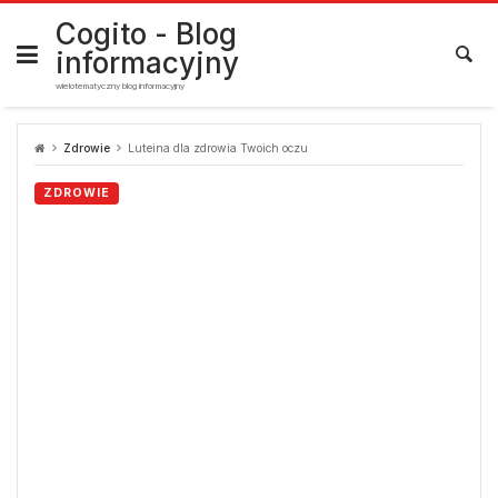
Skip
to
Cogito - Blog
content
informacyjny
wielotematyczny blog informacyjny
Zdrowie
Luteina dla zdrowia Twoich oczu
ZDROWIE