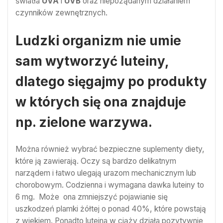
światła
UVA
i
UVB
oraz niepożądanym działaniem
czynników zewnętrznych.
Ludzki organizm nie umie
sam wytworzyć luteiny,
dlatego sięgajmy po produkty
w których się ona znajduje
np. zielone warzywa.
Można również wybrać bezpieczne suplementy diety,
które ją zawierają. Oczy są bardzo delikatnym
narządem i łatwo ulegają urazom mechanicznym lub
chorobowym. Codzienna i wymagana dawka luteiny to
6 mg. Może ona zmniejszyć pojawianie się
uszkodzeń plamki żółtej o ponad 40%, które powstają
z wiekiem. Ponadto luteina w ciąży działa pozytywnie