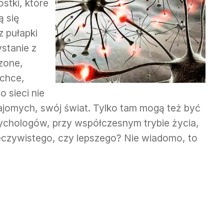
ostki, które
ą się
z pułapki
ystanie z
czone,
 chce,
o sieci nie
ajomych, swój świat. Tylko tam mogą też być
sychologów, przy współczesnym trybie życia,
zeczywistego, czy lepszego? Nie wiadomo, to