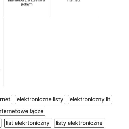
internetowy: wszystko w
Internet?
jednym
a
ernet
elektroniczne listy
elektroniczny lit
nternetowe łącze
list elekrtoniczny
listy elektroniczne