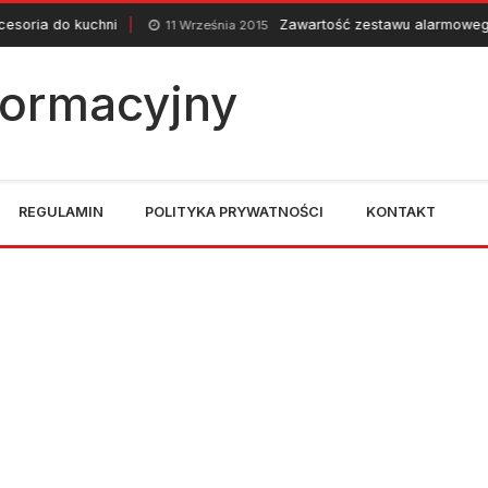
uchni
Zawartość zestawu alarmowego.
11 Września 2015
30 
nformacyjny
REGULAMIN
POLITYKA PRYWATNOŚCI
KONTAKT