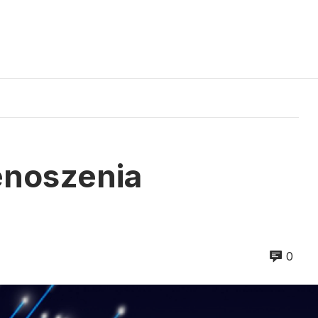
enoszenia
0