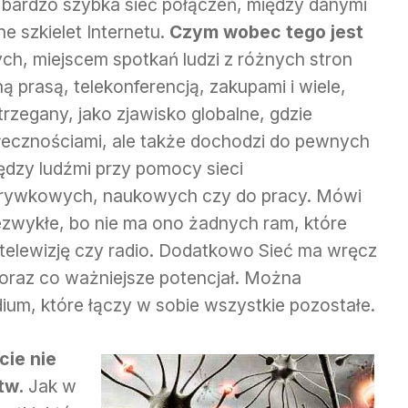
st bardzo szybka sieć połączeń, między danymi
e szkielet Internetu.
Czym wobec tego jest
h, miejscem spotkań ludzi z różnych stron
ą prasą, telekonferencją, zakupami i wiele,
strzegany, jako zjawisko globalne, gdzie
ołecznościami, ale także dochodzi do pewnych
ędzy ludźmi przy pomocy sieci
zrywkowych, naukowych czy do pracy. Mówi
iezwykłe, bo nie ma ono żadnych ram, które
, telewizję czy radio. Dodatkowo Sieć ma wręcz
oraz co ważniejsze potencjał. Można
dium, które łączy w sobie wszystkie pozostałe.
cie nie
tw.
Jak w