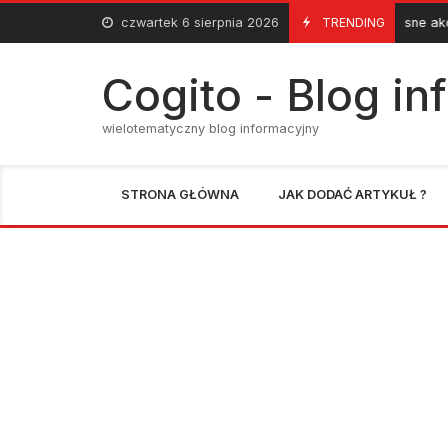
Skip
czwartek 6 sierpnia 2026
Nowoczesne akcesoria do k
TRENDING
10 Września 2013
to
content
Cogito - Blog i
wielotematyczny blog informacyjny
STRONA GŁÓWNA
JAK DODAĆ ARTYKUŁ ?