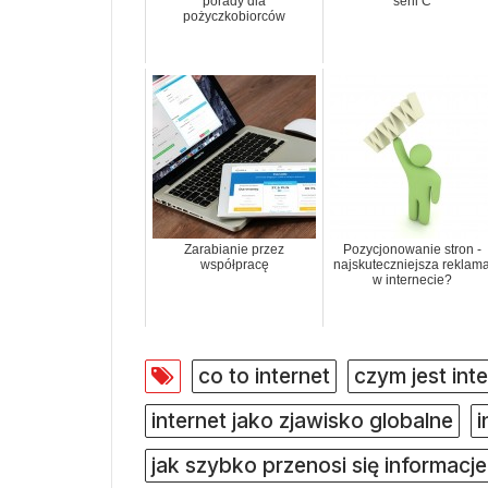
porady dla
serii C
pożyczkobiorców
Zarabianie przez
Pozycjonowanie stron -
współpracę
najskuteczniejsza reklam
w internecie?
co to internet
czym jest int
internet jako zjawisko globalne
i
jak szybko przenosi się informacje