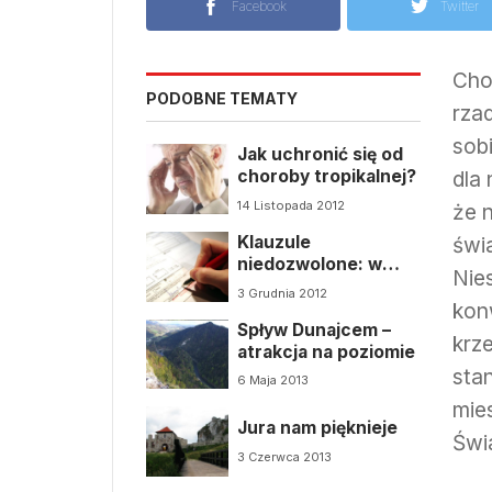
Facebook
Twitter
Cho
PODOBNE TEMATY
rza
sob
Jak uchronić się od
choroby tropikalnej?
dla
14 Listopada 2012
że 
Klauzule
świ
niedozwolone: w
Nie
służbie turystom czy
3 Grudnia 2012
wręcz przeciwnie?
kon
Spływ Dunajcem –
krz
atrakcja na poziomie
sta
6 Maja 2013
mie
Jura nam pięknieje
Świa
3 Czerwca 2013