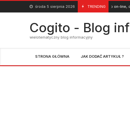
Skip
środa 5 sierpnia 2026
Sukienki sklep on-line, czyli zakupy 
TRENDING
23 Lipca 2014
to
content
Cogito - Blog i
wielotematyczny blog informacyjny
STRONA GŁÓWNA
JAK DODAĆ ARTYKUŁ ?