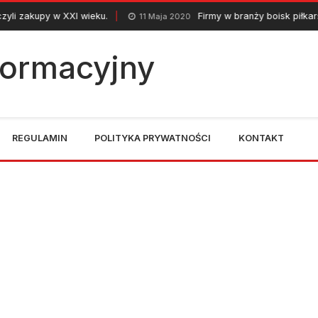
w XXI wieku.
Firmy w branży boisk piłkarskich
11 Maja 2020
2
nformacyjny
REGULAMIN
POLITYKA PRYWATNOŚCI
KONTAKT