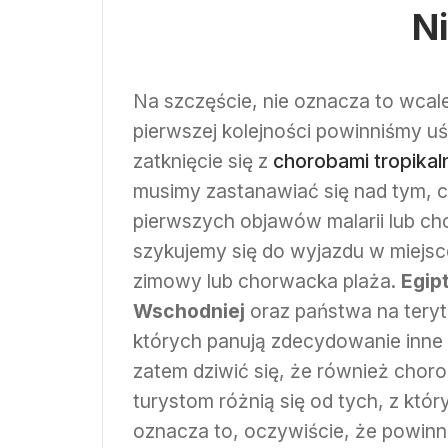
N
Na szczęście, nie oznacza to wcal
pierwszej kolejności powinniśmy u
zatknięcie się z
chorobami tropikal
musimy zastanawiać się nad tym, c
pierwszych objawów malarii lub cho
szykujemy się do wyjazdu w miejsce
zimowy lub chorwacka plaża.
Egipt
Wschodniej
oraz państwa na tery
których panują zdecydowanie inne 
zatem dziwić się, że również choro
turystom różnią się od tych, z któ
oznacza to, oczywiście, że powin