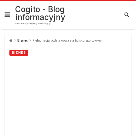
Skip
to
Cogito - Blog
content
informacyjny
wielotematyczny blog informacyjny
Biznes
Pielęgnacja podstawowa na boisku sportowym
BIZNES