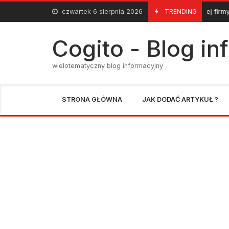
Skip
czwartek 6 sierpnia 2026
Cechy dobrej firmy z branży 
TRENDING
4 Sierpnia 2020
to
content
Cogito - Blog i
wielotematyczny blog informacyjny
STRONA GŁÓWNA
JAK DODAĆ ARTYKUŁ ?