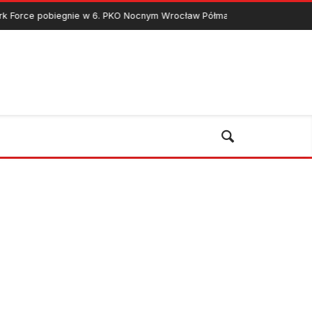
obiegnie w 6. PKO Nocnym Wrocław Półmaratonie
13 Stycznia 2017