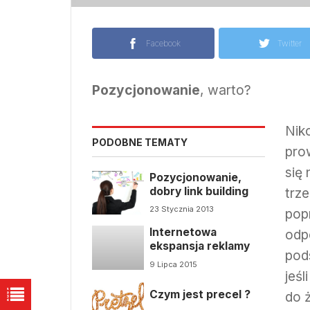
Facebook
Twitter
Pozycjonowanie
, warto?
Nik
PODOBNE TEMATY
pro
się
Pozycjonowanie,
dobry link building
trz
23 Stycznia 2013
pop
Internetowa
odp
ekspansja reklamy
pod
9 Lipca 2015
jeśl
Czym jest precel ?
do 