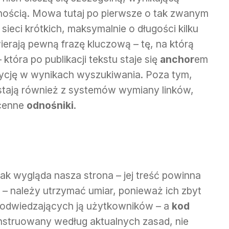
rnością. Mowa tutaj po pierwsze o tak zwanym
 sieci krótkich, maksymalnie o długości kilku
erają pewną frazę kluczową – tę, na którą
óra po publikacji tekstu staje się
anchor
em
zycję w wynikach wyszukiwania. Poza tym,
stają również z systemów wymiany linków,
 cenne
odnośniki
.
jak wygląda nasza strona – jej treść powinna
– należy utrzymać umiar, ponieważ ich zbyt
 odwiedzających ją użytkowników – a
kod
nstruowany według aktualnych zasad, nie