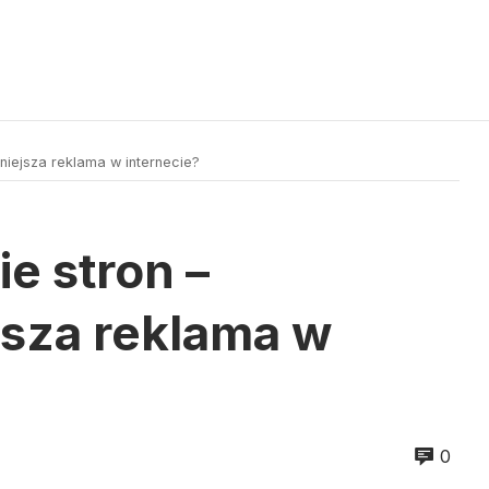
niejsza reklama w internecie?
e stron –
jsza reklama w
0