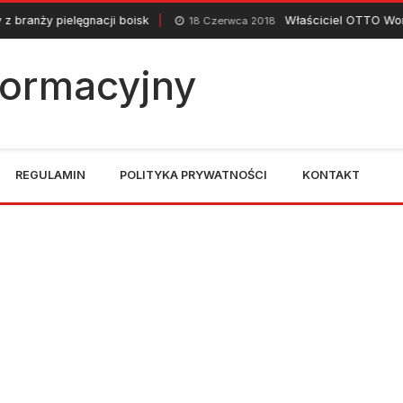
pielęgnacji boisk
Właściciel OTTO Work Force p
18 Czerwca 2018
nformacyjny
REGULAMIN
POLITYKA PRYWATNOŚCI
KONTAKT