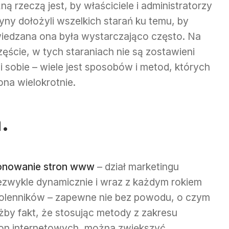
ą rzeczą jest, by właściciele i administratorzy
yny dołożyli wszelkich starań ku temu, by
iedzana ona była wystarczająco często. Na
zęście, w tych staraniach nie są zostawieni
i sobie – wiele jest sposobów i metod, których
na wielokrotnie.
a
.
onowanie stron www
– dział marketingu
iezwykle dynamicznie i wraz z każdym rokiem
zwolenników – zapewne nie bez powodu, o czym
by fakt, że stosując metody z zakresu
ron internetowych, można zwiększyć