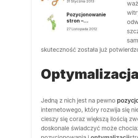
31 Stycznia 2013
ważn
witr
Pozycjonowanie
stron –
odw
najskuteczniejsza
27 Listopada 2012
szc
reklama w
internecie?
sam
skuteczność została już potwierdzo
Optymalizacj
Jedną z nich jest na pewno
pozycj
internetowego, który rozwija się n
cieszy się coraz większą ilością 
doskonale świadczyć może chociaż
pozycjonowania i
optymalizacji
st