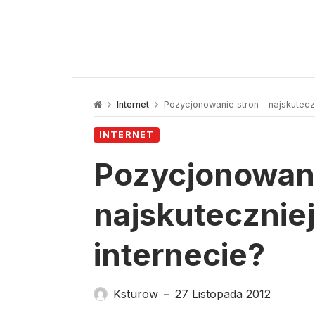
Internet
Pozycjonowanie stron – najskutecz
INTERNET
Pozycjonowani
najskutecznie
internecie?
Ksturow
27 Listopada 2012
—