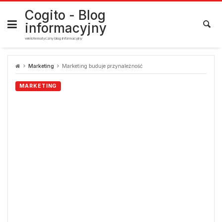
Skip
to
Cogito - Blog
content
informacyjny
wielotematyczny blog informacyjny
Marketing
Marketing buduje przynależność
MARKETING